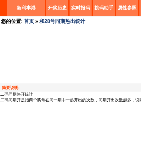
新利丰港
开奖历史
实时报码
挑码助手
属性参照
您的位置:
首页
»
和28号同期热出统计
简要说明:
二码同期热开统计
二码同期开是指两个奖号在同一期中一起开出的次数，同期开出次数越多，说